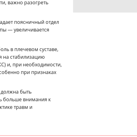
ти, важно разогреть
радает поясничный отдел
опы — увеличивается
боль в плечевом суставе,
я на стабилизацию
С) и, при необходимости,
собенно при признаках
е должна быть
ь больше внимания к
тике травм и