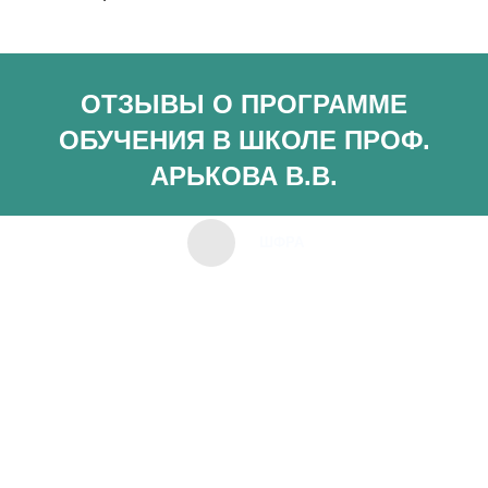
ОТЗЫВЫ О ПРОГРАММЕ
ОБУЧЕНИЯ В ШКОЛЕ ПРОФ.
АРЬКОВА В.В.
ШФРА
Уважаемые коллеги, благодарю вас за участие в
семинаре и оказанную поддержку. Ребята, у нас
на занятиях сложилась прекрасная команда,
которая может выполнить любые задачи.
Спасибо вам, что вы есть. Всем здоровья и
удачи.